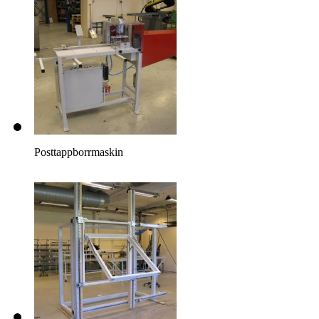
och låsbar frontlucka
Posttappborrmaskin