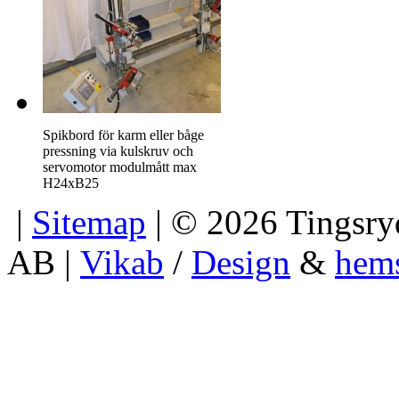
Spikbord för karm eller båge
pressning via kulskruv och
servomotor modulmått max
H24xB25
|
Sitemap
| © 2026 Tingsryd
AB |
Vikab
/
Design
&
hem