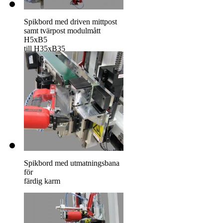
Spikbord med driven mittpost
samt tvärpost modulmått
H5xB5
till H35xB35
Spikbord med utmatningsbana
för
färdig karm