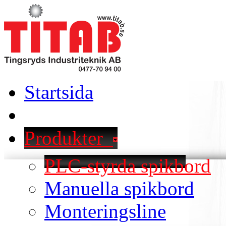
Startsida
Produkter
PLC-styrda spikbord
Manuella spikbord
Monteringsline