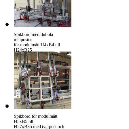
Spikbord med dubbla
mittposter
för modulmått H4xB4 till
H24xB25
Spikbord för modulmått
H5xB5 till
H27xB35 med tvärpost och